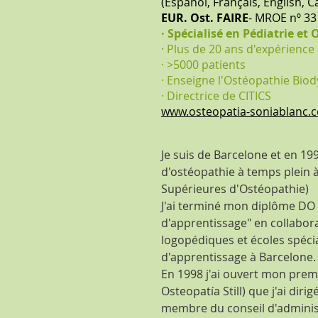
(Español, Français, English, C
EUR. Ost. FAIRE
- MROE nº 33
· Spécialisé en Pédiatrie e
· Plus de 20 ans d'expérience
· >5000 patients
· Enseigne l'Ostéopathie Bi
· Direct
rice
de CITICS
www.osteopatia-soniablanc.
Je suis de Barcelone et en 19
d'ostéopathie à temps plein 
Supérieures d'Ostéopathie)
J'ai terminé mon diplôme DO 
d'apprentissage" en collabor
logopédiques et écoles spéci
d'apprentissage à Barcelone.
En 1998 j'ai ouvert mon prem
Osteopatía Still) que j'ai diri
membre du conseil d'adminis