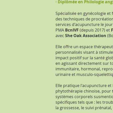
· Diplômée en Philologie ang
Spécialisée en gynécologie et 
des techniques de procréation
services d'acupuncture le jour
PMA
BcnIVF
(depuis 2017) et
avec
She Oak Association
(Bo
Elle offre un espace thérapeut
personnalisés visant à stimule
impact positif sur la santé gl
en agissant directement sur t
immunitaire, hormonal, reprodu
urinaire et musculo-squelettiq
Elle pratique l'acupuncture et
phytothérapie chinoise, pour 
systèmes corporels susmentio
spécifiques tels que : les trou
la grossesse, le suivi prénatal