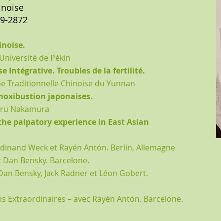
inoise
09-2872
inoise.
Université de Pékin
 Intégrative. Troubles de la fertilité.
e Traditionnelle Chinoise du Yunnan
moxibustion japonaises.
Toru Nakamura
 the palpatory experience in East Asian
erdinand Weck et Rayén Antón. Berlin, Allemagne
ec Dan Bensky. Barcelone.
Dan Bensky, Jack Radner et Léon Gobert.
ns Extraordinaires – avec Rayén Antón. Barcelone.