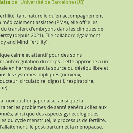
laise
de l’Université de Barcelone (UB)
fertilité, tant naturelle qu'en accompagnement
 médicalement assistée (PMA), elle offre les
 du transfert d'embryons dans les cliniques de
Fertty
(depuis 2021). Elle collabore également
dy and Mind Fertility).
ique calme et attentif pour des soins
r l'autorégulation du corps. Cette approche a un
obale en harmonisant la source du déséquilibre et
ous les systèmes impliqués (nerveux,
cteur, circulatoire, digestif, respiratoire,
ue).
 la moxibustion japonaise, ainsi que la
traiter les problèmes de santé généraux liés aux
nnés, ainsi que des aspects gynécologiques
bles du cycle menstruel, le processus de fertilité,
, l'allaitement, le post-partum et la ménopause.