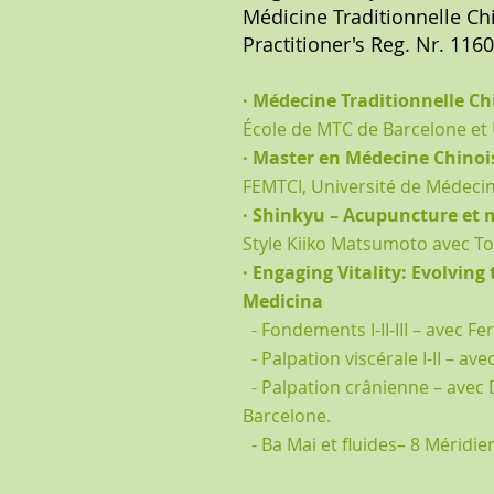
Médicine Traditionnelle Ch
Practitioner's Reg. Nr. 116
· Médecine Traditionnelle Ch
École de MTC de Barcelone et 
· Master en Médecine Chinoise
FEMTCI,
Université de Médecin
· Shinkyu – Acupuncture et 
Style Kiiko Matsumoto avec 
· Engaging Vitality: Evolving
Medicina
- Fondements I-II-III – avec F
- Palpation viscérale I-II – av
- Palpation crânienne – avec 
Barcelone.
- Ba Mai et fluides– 8 Méridie