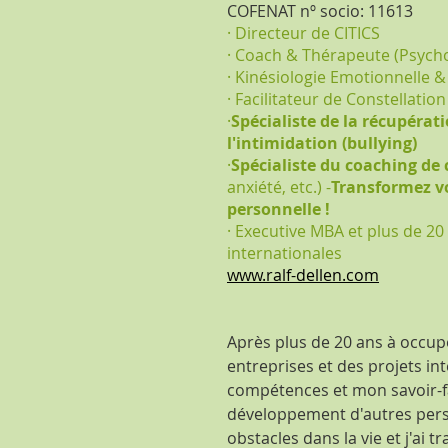
COFENAT nº socio: 11613
· Directeur d
e
CITICS
· Coach & Thérapeute (Psycho
· Kinésiologie Emotionnelle 
· Facilitateur de Constellati
·
Spécialiste de la récupérat
l'intimidation (bullying)
·
Spécialiste du coaching de c
anxiété, etc.) -
Transformez vo
personnelle !
· Executive MBA et plus de 2
internationales
www.ralf-dellen.com
Après plus de 20 ans à occup
entreprises et des projets in
compétences et mon savoir-f
développement d'autres per
obstacles dans la vie et j'ai 