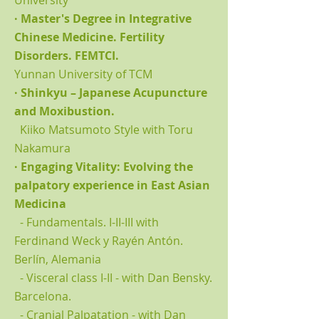
University
· Master's Degree in Integrative
Chinese Medicine. Fertility
Disorders. FEMTCI.
Yunnan University of TCM
· Shinkyu – Japanese Acupuncture
and Moxibustion.
Kiiko Matsumoto Style with Toru
Nakamura
· Engaging Vitality: Evolving the
palpatory experience in East Asian
Medicina
- Fundamentals. I-II-III with
Ferdinand Weck y Rayén Antón.
Berlín, Alemania
- Visceral class I-II - with Dan Bensky.
Barcelona.
- Cranial Palpatation - with Dan