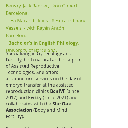
Bensky, Jack Radner, Léon Gobert.
Barcelona.
- Ba Mai and Fluids - 8 Extraordinary
Vessels - with Rayén Antón.
Barcelona.
· Bachelor's in English Philology
.
University of Barcelona.
Specializing in Gynecology and
Fertility, both natural and in support
of Assisted Reproductive
Technologies. She offers
acupuncture services on the day of
embryo transfer at the assisted
reproduction clinics
BcnIVF
(since
2017) and
Fertty
(since 2021) and
collaborates with the
She Oak
Association
(Body and Mind
Fertility).